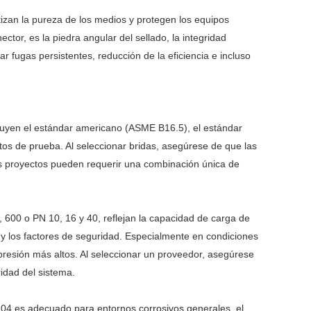
tizan la pureza de los medios y protegen los equipos
ector, es la piedra angular del sellado, la integridad
 fugas persistentes, reducción de la eficiencia e incluso
cluyen el estándar americano (ASME B16.5), el estándar
tos de prueba. Al seleccionar bridas, asegúrese de que las
nos proyectos pueden requerir una combinación única de
, 600 o PN 10, 16 y 40, reflejan la capacidad de carga de
a y los factores de seguridad. Especialmente en condiciones
 presión más altos. Al seleccionar un proveedor, asegúrese
idad del sistema.
e 304 es adecuado para entornos corrosivos generales, el