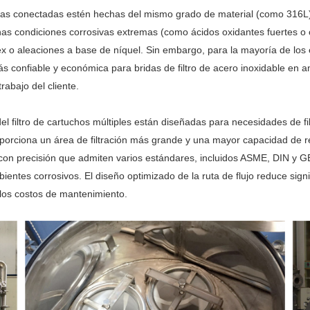
berías conectadas estén hechas del mismo grado de material (como 316L)
nas condiciones corrosivas extremas (como ácidos oxidantes fuertes o c
o aleaciones a base de níquel. Sin embargo, para la mayoría de los es
ás confiable y económica para bridas de filtro de acero inoxidable en a
rabajo del cliente.
el filtro de cartuchos múltiples están diseñadas para necesidades de filtr
oporciona un área de filtración más grande y una mayor capacidad de r
on precisión que admiten varios estándares, incluidos ASME, DIN y GB, 
bientes corrosivos. El diseño optimizado de la ruta de flujo reduce sign
y los costos de mantenimiento.