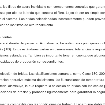
es, los filtros de acero inoxidable son componentes centrales que garan
a por alto es la brida que conecta el filtro. Lejos de ser un simple con
do el sistema. Las bridas seleccionadas incorrectamente pueden provocar
or de los filtros de alto rendimiento.
e bridas
ra el diseño del proyecto. Actualmente, los estándares principales in
és (JIS). Estos estándares varían en dimensiones, tolerancias y requisi
los mismos estándares. También es importante tener en cuenta que algu
apacidades de producción correspondientes.
 selección de bridas. Las clasificaciones comunes, como Clase 150, 300
 presión operativa máxima del sistema, las fluctuaciones de temperatur
terial disminuye, lo que requiere la selección de bridas con índices de
caciones de presión y probadas rigurosamente para garantizar la segur
talmente compatible con las condiciones de trabajo. El acero inoxidabl