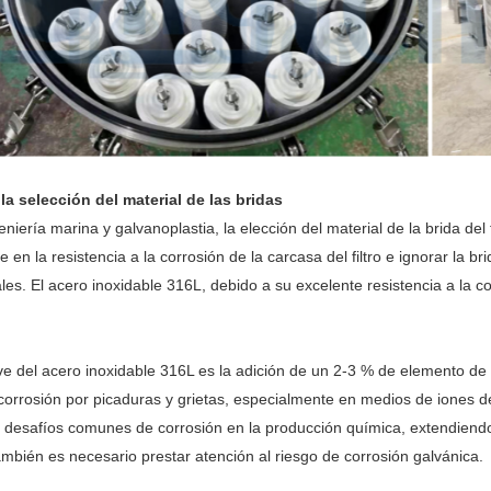
la selección del material de las bridas
ría marina y galvanoplastia, la elección del material de la brida del fi
 en la resistencia a la corrosión de la carcasa del filtro e ignorar la 
ales. El acero inoxidable 316L, debido a su excelente resistencia a la co
ave del acero inoxidable 316L es la adición de un 2-3 % de elemento d
la corrosión por picaduras y grietas, especialmente en medios de iones d
 desafíos comunes de corrosión en la producción química, extendiendo l
ambién es necesario prestar atención al riesgo de corrosión galvánica.