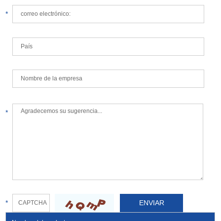
*
*
*