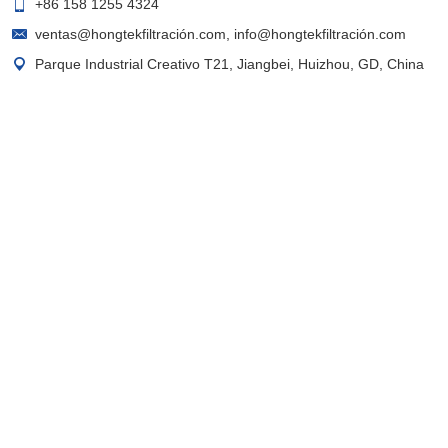
+86 158 1255 4324
ventas@hongtekfiltración.com
,
info@hongtekfiltración.com
Parque Industrial Creativo T21, Jiangbei, Huizhou, GD, China