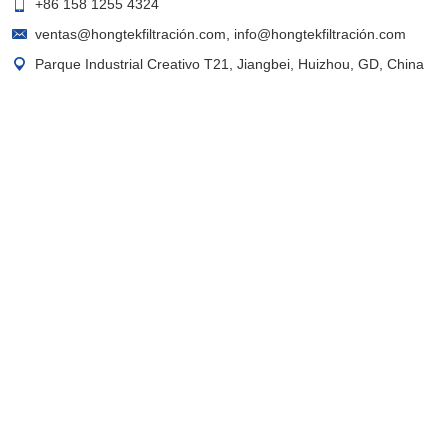
+86 158 1255 4324
ventas@hongtekfiltración.com
,
info@hongtekfiltración.com
Parque Industrial Creativo T21, Jiangbei, Huizhou, GD, China