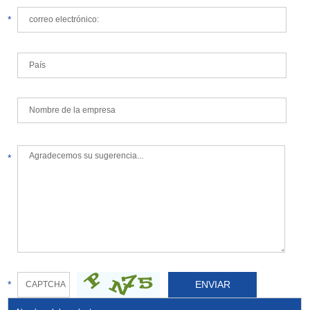
*
*
*